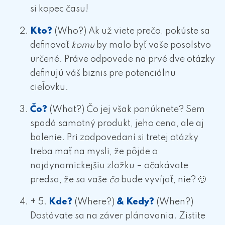
si kopec času!
Kto?
(Who?)
Ak už viete prečo, pokúste sa
definovať
komu
by malo byť vaše posolstvo
určené. Práve odpovede na prvé dve otázky
definujú váš biznis pre potenciálnu
cieľovku.
Čo?
(What?)
Čo jej však ponúknete? Sem
spadá samotný produkt, jeho cena, ale aj
balenie. Pri zodpovedaní si tretej otázky
treba mať na mysli, že pôjde o
najdynamickejšiu zložku – očakávate
predsa, že sa vaše
čo
bude vyvíjať, nie? 🙂
+ 5.
Kde?
(Where?)
& Kedy?
(When?)
Dostávate sa na záver plánovania. Zistite