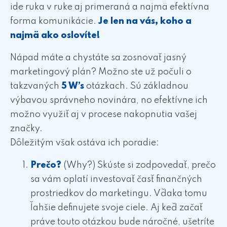
ide ruka v ruke aj primeraná a najmä efektívna
forma komunikácie.
Je len na vás, koho a
najmä ako oslovíte!
Nápad máte a chystáte sa zosnovať jasný
marketingový plán? Možno ste už počuli o
takzvaných
5 W’s
otázkach. Sú základnou
výbavou správneho novinára, no efektívne ich
možno využiť aj v procese nakopnutia vašej
značky.
Dôležitým však ostáva ich poradie:
Prečo?
(Why?)
Skúste si zodpovedať, prečo
sa vám oplatí investovať časť finančných
prostriedkov do marketingu. Vďaka tomu
ľahšie definujete svoje ciele. Aj keď začať
práve touto otázkou bude náročné, ušetríte