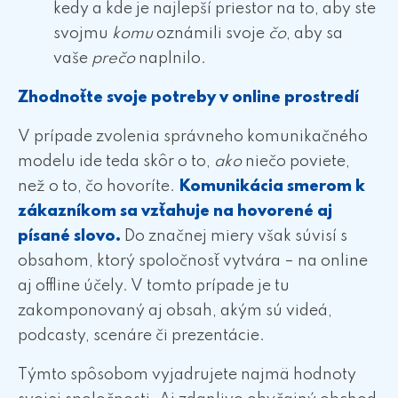
kedy a kde je najlepší priestor na to, aby ste
svojmu
komu
oznámili svoje
čo
, aby sa
vaše
prečo
naplnilo.
Zhodnoťte svoje potreby v online prostredí
V prípade zvolenia správneho komunikačného
modelu ide teda skôr o to,
ako
niečo poviete,
než o to, čo hovoríte.
Komunikácia smerom k
zákazníkom sa vzťahuje na hovorené aj
písané slovo.
Do značnej miery však súvisí s
obsahom, ktorý spoločnosť vytvára – na online
aj offline účely. V tomto prípade je tu
zakomponovaný aj obsah, akým sú videá,
podcasty, scenáre či prezentácie.
Týmto spôsobom vyjadrujete najmä hodnoty