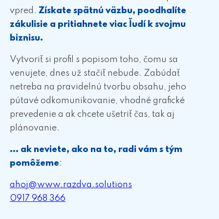
vpred.
Získate spätnú väzbu, poodhalíte
zákulisie a pritiahnete viac ľudí k svojmu
biznisu.
Vytvoriť si profil s popisom toho, čomu sa
venujete, dnes už stačiť nebude. Zabúdať
netreba na pravidelnú tvorbu obsahu, jeho
pútavé odkomunikovanie, vhodné grafické
prevedenie a ak chcete ušetriť čas, tak aj
plánovanie.
… ak neviete, ako na to, radi vám s tým
pomôžeme
:
ahoj@www.razdva.solutions
0917 968 366